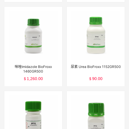
咪唑Imidazole BioFroxx
尿素 Urea BioFroxx 1152GR500
1460GR500
1,260.00
90.00
$
$