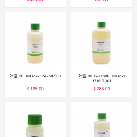
吐温-20 BioFroxx 1247ML500
吐温-80 Tween80 BioFroxx
1716LT001
165.00
285.00
$
$