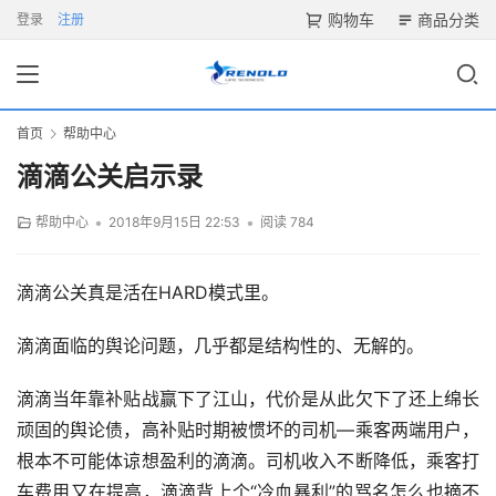
购物车
商品分类
登录
注册
首页
帮助中心
滴滴公关启示录
•
•
帮助中心
2018年9月15日 22:53
阅读 784
滴滴公关真是活在HARD模式里。
滴滴面临的舆论问题，几乎都是结构性的、无解的。
滴滴当年靠补贴战赢下了江山，代价是从此欠下了还上绵长
顽固的舆论债，高补贴时期被惯坏的司机—乘客两端用户，
根本不可能体谅想盈利的滴滴。司机收入不断降低，乘客打
车费用又在提高，滴滴背上个“冷血暴利”的骂名怎么也摘不