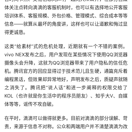
体关注点转向滴滴的客服机制时，也可以有选择地公开客服
培训体系、客服规模、外包价格、管理模式、综合成本等等
信息——就算从最坏的角度讲，这样也可以让道歉和悔过显
得更诚恳。
这类“给素材”式的危机处理，近期就有一个不错的案例。
vivo NEX发布之后，用户发现在某些情况下使用QQ浏览器
摄像头会升降，这就为QQ浏览器带来了用户隐私的信任危
机。腾讯官方的回应显得过于技术范儿且生硬，通篇充斥着
编程黑话，但效果却异常地好，声明发布之后，质疑声就随
之消失了。腾讯把“说人话”和进一步阐释的权限交给了
KOL（也许就是你生活中的程序员朋友）、知乎大V、自媒
体等等，谣传不攻自破。
在平时，滴滴可以做得就更多。目前对滴滴的部分误解、苛
责，来源于信息不对称。公众和两端用户并不清楚滴滴为改