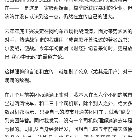
在——一是这是一家吸两端血，靠垄断获取暴利的企业。但
滴滴并没有认识到这一点，仍然在宣传自己的强大。
去年年底王兴决定在网约车市场挑战滴滴，面对来势汹汹的
对手，熟读战争史的程维用了成吉思汗曾说过的著名战书：
尔要战，便战。今年年初面对《财经》记者采访时，更是放
出“我心中无敌”的霸道言论。
这样强势的言论和宣传，就加剧了公众（尤其是用户）对于
滴滴的敌视。
在几个月前美团vs滴滴正酣时，我本人在五六个不同的城市
坐过滴滴快车，和二三十个司机聊，除个别人之外，绝大多
数司机都表示，只要自己的城市开通美团打车，就会“倒戈”
到美团阵营。同时我发现，没有一个司机能理解滴滴去年是
亏损的。司机从自身经验出发，回想自己四五年前每天随便