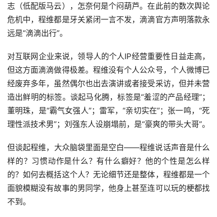
志（低配版马云），怎奈何是个闷葫芦。在此前的数次舆论
危机中，程维都是牙关紧闭一言不发，滴滴官方声明落款永
远是“滴滴出行”。
对互联网企业来说，领导人的个人IP经营重要性日益走高，
但这方面滴滴做得极差。程维没有个人公众号，个人微博已
经废弃多年，虽然偶尔也出去演讲或者接受采访，但并未营
造出鲜明的标签。谈起马化腾，标签是“羞涩的产品经理”；
董明珠，是“霸气女强人”；雷军，“亲切实在”；张一鸣，“死
理性派技术男”；刘强东人设崩塌前，是“豪爽的带头大哥”。
但谈起程维，大众脑袋里面是空白——程维说话声音是什么
样的？习惯动作是什么？有什么癖好？他的个性是怎么样
的？如何去概括这个人？无论细节还是整体，程维都是一个
面貌模糊没有故事的男同学，他身上甚至连可以玩的梗都找
不到。