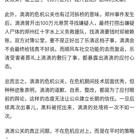
此外，滴滴的危机公关也有过河拆桥的意味。郑州事件发生
后，滴滴曾开出100万元悬赏寻找嫌疑人，最终打捞出嫌疑
人尸体的郑州红十字水上义务救援队，找滴滴要钱时却被赖
账，双方对簿公堂，要不是正好出了乐清这档子事，滴滴会
不会最终给钱真不好说。而顺风车社交功能的去而复返，乐
清受害者葬礼上滴滴的敷衍了事，都暴露出滴滴的应付心
态。
总而言之，滴滴的危机公关，在危机期间技术层面优秀，但
种种迹象表明，滴滴的道歉、自责、整改，都是为了应付眼
前的舆论，这样的态度无法让公众建立长期的信任。一旦后
续再次出事儿，黑料被挖出来，滴滴的处境将一次不如一
次。
滴滴公关的真正问题，不在危机应对上，而是在平时的策略