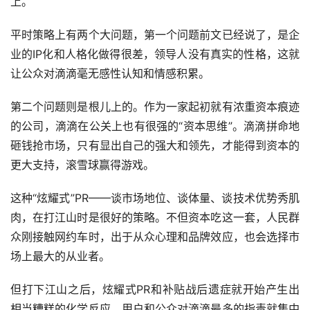
上。
平时策略上有两个大问题，第一个问题前文已经说了，是企
业的IP化和人格化做得很差，领导人没有真实的性格，这就
让公众对滴滴毫无感性认知和情感积累。
第二个问题则是根儿上的。作为一家起初就有浓重资本痕迹
的公司，滴滴在公关上也有很强的“资本思维”。滴滴拼命地
砸钱抢市场，只有显出自己的强大和领先，才能得到资本的
更大支持，滚雪球赢得游戏。
这种“炫耀式”PR——谈市场地位、谈体量、谈技术优势秀肌
肉，在打江山时是很好的策略。不但资本吃这一套，人民群
众刚接触网约车时，出于从众心理和品牌效应，也会选择市
场上最大的从业者。
但打下江山之后，炫耀式PR和补贴战后遗症就开始产生出
相当糟糕的化学反应。用户和公众对滴滴最多的指责就集中