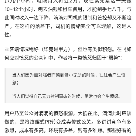
跑几个小时，就能月入将近2万，现在累死累活一天做
10~12个小时，刨去油钱和租车费用，才能到手七八千，与
此同时收入一边下降，滴滴对司机的限制和管控却又不断趋
严。在这样的落差下，司机的情绪完全可以理解，这是人
性。
乘客端情况稍好（毕竟是甲方），但也有类似积怨。在《如
何应对愤怒的公众》中，作者将一类愤怒归因于“弱势”：
当人们因为面对强者而感到渺小无助的时候，往往会产生愤
怒；
当人们觉得自己无力控制事态的时候，常常也会产生愤怒。
用户乃至公众对滴滴的愤怒根源，大抵在此。滴滴此时应该
做的，是将炫耀式PR转变成卖惨式公关。多讲讲竞争有多
激烈，成本有多高，环境有多差，钱有多难赚。那些好看的