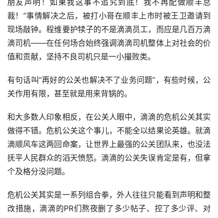
朋友声明！如果我这事不追究到底！我不再配做顺丰总
裁！”事情解决之后，被打小哥在顺丰上市时被王卫邀请到
现场敲钟。程维要护犊子的不是滴滴员工，而应是几百万滴
滴司机——在任何场合始终强调滴滴司机整体上对社会的价
值和贡献，坚持不良司机只是一小撮败类。
有句话叫“再好的公关也解决不了业务问题”，有些时候，公
关作用有限，甚至就是用来背锅的。
和大多数人印象相反，在公关人眼中，滴滴的危机公关其实
做得不错。危机公关这个事儿，不能全以结果论英雄。就滴
滴顺风车这两回命案，让世界上最强的公关团队来，也没法
抚平人民群众的滔天愤怒。滴滴的公关失误肯定是有，但拿
个及格分没问题。
危机公关其实是一系列组合拳，外人往往只能看到声明和整
改措施，滴滴的PR们熬夜删了多少帖子、控了多少评、对