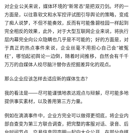
对企业公关来说，媒体环境的“新常态”是把双刃剑。坏的一
方面是，以往靠软文和水军控评试图引导舆论的策略，变成
了痴人说梦，不但不能奏效，反而有可能像碧桂园一样起到
完全相反的效果，此外，对于大型互联网企业来说，将执行
层内幕完全向公众隐瞒也几乎是不可能的；好的方面是，对
于真正的热点事件来说，企业丝毫不用担心自己会“被冤
枉”，哪怕起初舆论一边倒，随着时间推移，自然会有千千
万万的自媒体人绞尽脑汁替你去挖掘差异化的观点。
那么企业应该怎样去适应新的媒体生态？
我的看法是——尽可能谨慎地表达观点与辩解，尽可能多地
提供事实素材，以及善用第三方力量。
例如在滴滴事件中，企业方完全可以做得更彻底，将企业内
部自查变为第三方联合调查，把完整的客服对话、录音、后
台时间节点、交易信息同声明一起向大众公开，在部分自媒