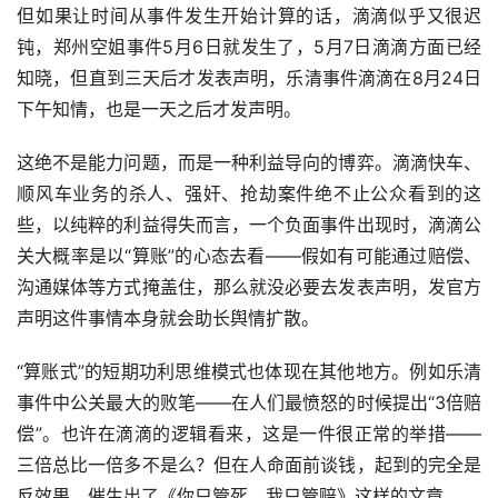
但如果让时间从事件发生开始计算的话，滴滴似乎又很迟
钝，郑州空姐事件5月6日就发生了，5月7日滴滴方面已经
知晓，但直到三天后才发表声明，乐清事件滴滴在8月24日
下午知情，也是一天之后才发声明。
这绝不是能力问题，而是一种利益导向的博弈。滴滴快车、
顺风车业务的杀人、强奸、抢劫案件绝不止公众看到的这
些，以纯粹的利益得失而言，一个负面事件出现时，滴滴公
关大概率是以“算账”的心态去看——假如有可能通过赔偿、
沟通媒体等方式掩盖住，那么就没必要去发表声明，发官方
声明这件事情本身就会助长舆情扩散。
“算账式”的短期功利思维模式也体现在其他地方。例如乐清
事件中公关最大的败笔——在人们最愤怒的时候提出“3倍赔
偿”。也许在滴滴的逻辑看来，这是一件很正常的举措——
三倍总比一倍多不是么？但在人命面前谈钱，起到的完全是
反效果，催生出了《你只管死，我只管赔》这样的文章。