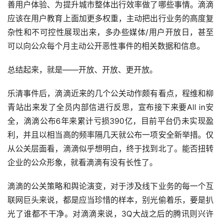
善用户体验、为提升城市整体出行效率做了哪些事情。滴滴
应该在用户教育上面加更多权重，主动把出行业务的高度复
杂性和不可控性展现出来，多办些媒体/用户开放日，甚至
可以向公众每个月主动公开恶性事件的相关数据和信息。
总结起来，就是——开放、开放、更开放。
乐清事件后，滴滴近来的几个公关动作颇有看点，程维和柳
青站出来发了全员内部信进行反思，宣布接下来要All in安
全，滴滴公布6年来累计亏损390亿，目前平台仍未实现盈
利，并且以相当高的频率隔几天就公布一项安全新举措。仅
从公关层面看，滴滴似乎想明白，终于找到北了。能否扭转
企业的公众形象，就看滴滴有没有长性了。
滴滴的公关策略和舆论演变，对于涉及线下业务的每一个互
联网巨头来说，都是应当珍惜的样本，别光偷着乐，要是扒
光了谁都不干净。对滴滴来说，3Q大战之后的腾讯则兴许