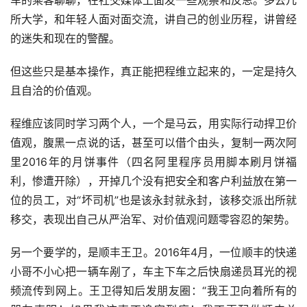
车的乘客聊聊，在社交媒体上面发一些观察和反思。多去几
所大学，和年轻人面对面交流，讲自己的创业历程，讲曾经
的迷失和现在的警醒。
但这些只是基本操作，真正能把程维立起来的，一定是持久
且自洽的价值观。
程维应该同时学习两个人，一个是马云，用实际行动捍卫价
值观，腹黑一点说的话，甚至可以借个由头，复制一两次阿
里2016年的月饼事件（四名阿里程序员用脚本刷月饼福
利，惨遭开除），开掉几个没有把安全和客户利益放在第一
位的员工，对“坏司机”也是该永封就永封，该移交派出所就
移交，表现出自己从严治军、对价值观问题零容忍的架势。
另一个要学的，是顺丰王卫。2016年4月，一位顺丰的快递
小哥不小心把一辆车剐了，车主下车之后快扇递员耳光的视
频流传到网上。王卫得知后发朋友圈：“我王卫向着所有的