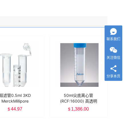
联系我们
关注微信
分享本页
超滤管0.5ml 3KD
50ml尖底离心管
MerckMillipore
(RCF:16000) 高透明
UFC5003BK
度聚丙烯 Falcon
44.97
1,386.00
$
$
352070