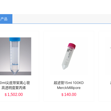
关产品
50ml尖底带架离心管
超滤管15ml 100KD
高透明度聚丙烯
MerckMillipore
Falcon 352098
1,502.00
140.00
$
$