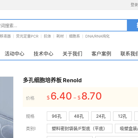
登录
移液器
荧光定量PCR
抗体
耗材
细胞系
DNA/RNA纯化
活动中心
技术中心
关于我们
客户案例
联系我
多孔细胞培养板 Renold
6.40
8.70
–
价格
$
$
规格
96孔
48孔
24孔
12孔
类别I
塑料密封袋装/F型底（平底）
吸塑盒装