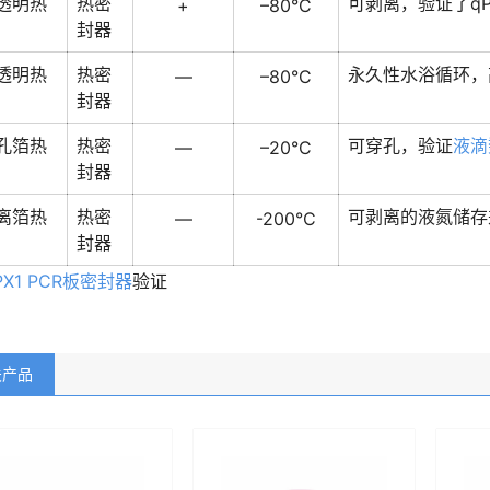
透明热
热密
可剥离，验证了qP
+
–80°C
封器
透明热
热密
永久性水浴循环，
—
–80°C
封器
孔箔热
热密
可穿孔，验证
液滴
—
–20°C
封器
离箔热
热密
可剥离的液氮储存
—
-200°C
封器
PX1 PCR板密封器
验证
关产品