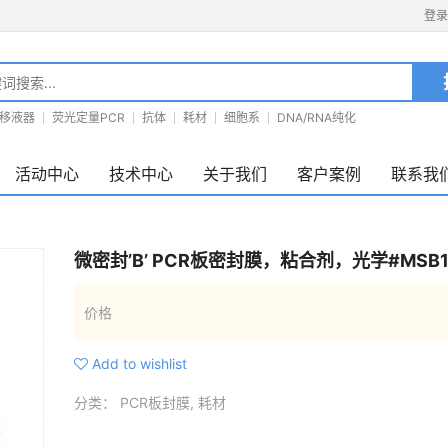
登录
移液器
荧光定量PCR
抗体
耗材
细胞系
DNA/RNA纯化
活动中心
技术中心
关于我们
客户案例
联系我
微密封’B’ PCR板密封膜，粘合剂，光学#MSB1001
价格
Add to wishlist
分类：
PCR板封膜
,
耗材