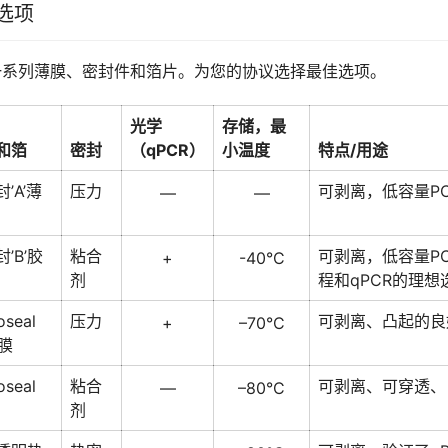
选项
一系列薄膜、密封件和箔片。为您的协议选择最佳选项。
光学
存储，最
和箔
密封
（qPCR）
小温度
特点/用途
’A’薄
压力
可剥离，低容量P
—
—
’B’胶
粘合
可剥离，低容量P
+
-40°C
剂
程和qPCR的理想
oseal
压力
可剥离、凸起的良
+
–70°C
薄膜
oseal
粘合
可剥离、可穿透、
—
–80°C
剂