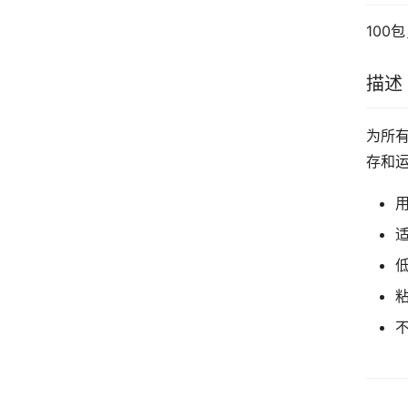
100
描述
为所有
存和
低
粘
不