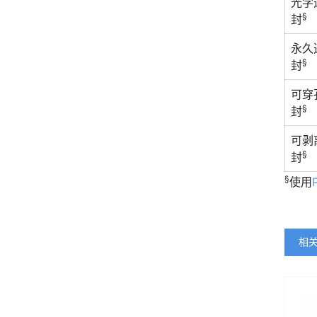
光学
§
封
永久
§
封
可穿
§
封
可剥
§
封
§
使用
相