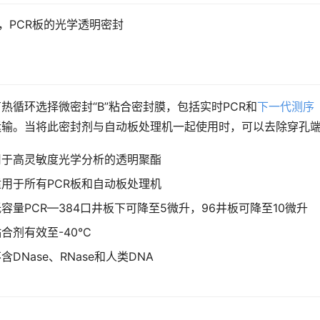
包，PCR板的光学透明密封
热循环选择微密封“B”粘合密封膜，包括实时PCR和
下一代测序
运输。当将此密封剂与自动板处理机一起使用时，可以去除穿孔
用于高灵敏度光学分析的透明聚酯
适用于所有PCR板和自动板处理机
容量PCR—384口井板下可降至5微升，96井板可降至10微升
合剂有效至-40°C
含DNase、RNase和人类DNA