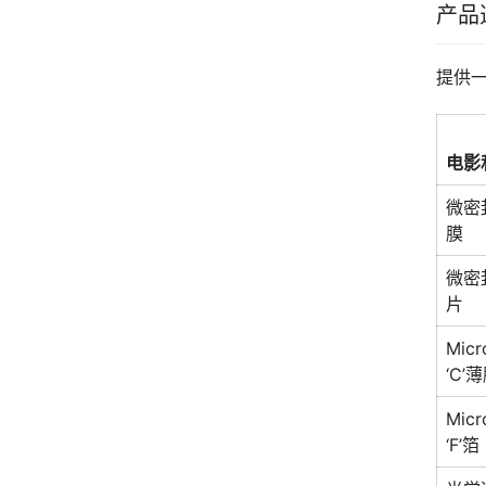
产品
提供
电影
微密封
膜
微密封
片
Micr
‘C’
Micr
‘F’箔