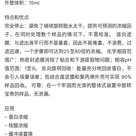
外管体积：15ml
特点和优点
完全停止：避免了继续旋转脱水太干，提供可预测的浓缩因
子，在同时处理数个样品的情况下，不需校准。 竖向滤
膜：与滤出液平行而不是垂直，因此不易堵塞，不浪费，过
滤迅速，一个步骤即可达到25至80倍的浓缩。 化学相容范
围广：热密封滤膜消除了粘合和下游提取物问题；相容pH
值范围：1至9。 反向旋转回收：能最充分地回收蛋白，不
会引入吸量误差；低结合度滤膜和聚丙烯外壳可实现 90%
样品回收。 可靠：在一个牢固而光滑的整体式装置中旋转
宝贵的样品，无泄漏。
应用
– 蛋白浓缩
– 核酸浓缩
– 缓冲液置换