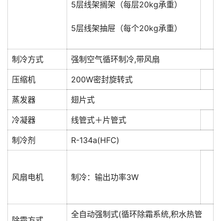
5层线架搁架（每层20kg承重）
5层线架抽屉（每个20kg承重）
制冷方式
强制空气循环制冷,带风扇
压缩机
200W密封旋转式
蒸发器
翅片式
冷凝器
线管式＋片管式
制冷剂
R-134a(HFC)
风扇电机
制冷：输出功率3W
全自动强制式(循环除霜系统,积水热管
除霜方式