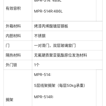
MPR-514: 489L
有效容积
MPR-514R:486L
外箱材料
烤漆丙烯酸镀层钢板
内胆材料
不锈钢
门
一对滑门，双层玻璃窗门
隔热材料
无氟硬质聚亚氨酯原位发泡材料
外门锁
1个
MPR-514:
5层线架搁架（每层50kg承重）
MPR-514R:
搁架