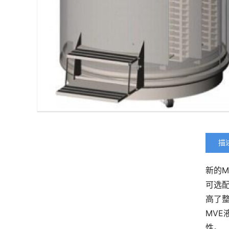
描
新的M
可选
高了
MVE
性。