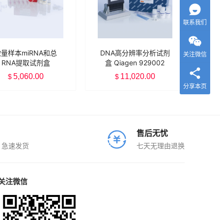
联系我们
量样本miRNA和总
DNA高分辨率分析试剂
关注微信
RNA提取试剂盒
盒 Qiagen 929002
iagen 217084 (主
5,060.00
11,020.00
$
$
71023 副1023537)
分享本页
售后无忧
、急速发货
七天无理由退换
关注微信