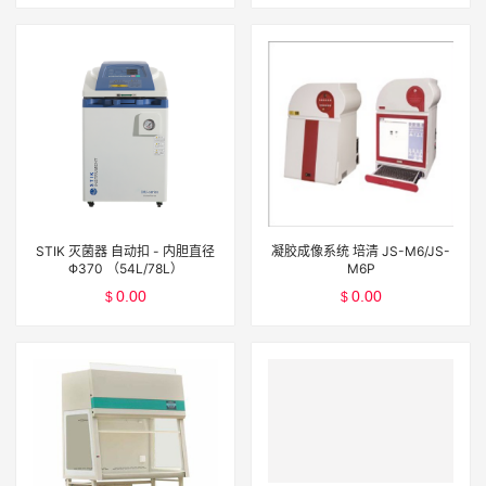
STIK 灭菌器 自动扣 - 内胆直径
凝胶成像系统 培清 JS-M6/JS-
Φ370 （54L/78L）
M6P
0.00
0.00
$
$