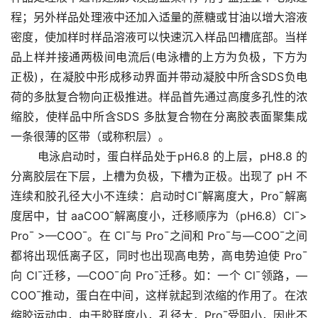
程；另外样品处理液中还加入适量的蔗糖或甘油以增大溶液
密度，使加样时样品溶液可以快速沉入样品凹槽底部。当样
品上样并接通两极间电流后(电泳槽的上方为负极，下方为
正极)，在凝胶中形成移动界面并带动凝胶中所含SDS负电
荷的多肽复合物向正极推进。样品首先通过高度多孔性的浓
缩胶，使样品中所含SDS 多肽复合物在分离胶表面聚集成
一条很薄的区带（或称积层）。 
       电泳启动时，蛋白样品处于pH6.8 的上层，pH8.8 的
分离胶层在下层，上槽为负极，下槽为正极。出现了 pH 不
连续和胶孔径大小不连续：启动时Cl¯解离度大，Pro¯解离
度居中，甘 aaCOO¯解离度小，迁移顺序为（pH6.8）Cl¯> 
Pro¯ >—COO¯。在 Cl¯与 Pro¯之间和 Pro¯与—COO¯之间
都将出现低离子区，同时也出现高电势，高电势迫使 Pro¯
向 Cl¯迁移，—COO¯向 Pro¯迁移。如：一个 Cl¯领路，—
COO¯推动，蛋白在中间，这样就起到浓缩的作用了。在浓
缩胶运动中，由于胶联度小，孔径大，Pro¯受阻小，因此不