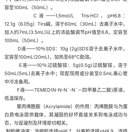
容至100mL（50mL）。 
        C液——1.5mol/L  Tris·HCl，pH6.8：
12.1g（6.05g）Tirs碱，溶于60mL（30mL）去离子水中，
加入约7mL(3.5mL)以上的浓盐酸调节pH值至6.8，定容至
100mL（50mL）。 
        D液——10％SDS：10g (2g)SDS溶于去离子水中，
定容至100mL(20mL)，加热至68℃助溶。 
        E液——10％过硫酸铵：5g(0.5g)过硫酸铵，溶于
50mL(5mL)去离子水中；现配现用或分装至0.5mL离心管
中冷冻备用。 
        F液——TEMED(N-N-N`-N`－四甲基乙二胺)原液，
低温保存。 
        聚丙烯酰胺（Acrylamide）的作用：丙烯酰胺与为蛋
白质电泳提供载体，其凝固的好坏直接关系到电泳成功与
否，与促凝剂及环境密切相关。 
 制胶缓冲液：浓缩胶选择pH6.7，分离胶选择pH8.9，选择