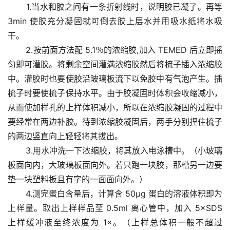
       1.当水和胶之间有一条折射线时，说明胶已凝了。再等 
3min 使胶充分凝固就可倒去胶上层水并用吸水纸将水吸
干。 
       2.按前面方法配 5.1％的浓缩胶,加入 TEMED 后立即摇
匀即可灌胶。将剩余空间灌满浓缩胶然后将梳子插入浓缩胶
中。灌胶时也要使胶沿玻璃板流下以免胶中有气泡产生。插
梳子时要使梳子保持水平。由于胶凝固时体积会收缩减小，
从而使加样孔的上样体积减小，所以在浓缩胶凝固的过程中
要经常在两边补胶。待到浓缩胶凝固后，两手分别捏住梳子
的两边竖直向上轻轻将其拔出。 
       3.用水冲洗一下浓缩胶，将其放入电泳槽中。（小玻璃
板面向内，大玻璃板面向外。若只跑一块胶，那槽另一边要
垫一块塑料板且有字的一面面向外。） 
       4.测完蛋白含量后，计算含 50μg 蛋白的溶液体积即为
上样量。取出上样样品至 0.5ml 离心管中，加入 5×SDS 
上样缓冲液至终浓度为 1×。（上样总体积一般不超过 