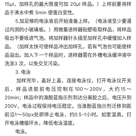
15μl，加样孔的最大限度可加 20μl 样品。）上样前要将样
品于沸水中煮 5min 使蛋白变性。 
       5.加足够的电泳液后开始准备上样。（电泳液至少要漫
过内测的小玻璃板。）用微量进样器贴壁吸取样品，将样品
吸出不要吸进气泡。将加样器针头插至加样孔中缓慢加入样
品。（加样太快可使样品冲出加样孔，若有气泡也可能使样
品溢出。加入下一个样品时，进样器需在外槽电泳缓冲液中
洗涤3 次，以免交叉污染。
       3. 电泳 
       加样完毕，盖好上盖，连接电泳仪，打开电泳仪开关
后，样品进胶前电压控制在100～200V，大约15～
20min；样品中的溴酚蓝指示剂到达分离胶之后，电压升到
200V，电泳过程保持电压稳定。当溴酚蓝指示剂迁移到距
前沿1～50px处即停止电泳，约0.5-1小时。如室温高，打
开电泳槽循环水，降低电泳温度。 
       电泳。 