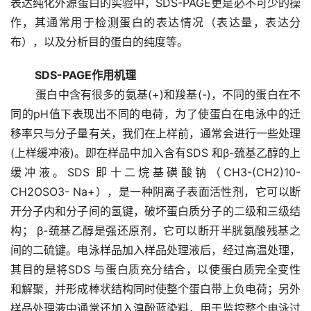
表达纯化外源蛋白的实验中，SDS-PAGE更是必不可少的操
作，其通常用于检测蛋白的表达情况（表达量，表达分
布），以及分析目的蛋白的纯度等。
SDS-PAGE作用机理 
       蛋白中含有很多的氨基(+)和羧基(-)，不同的蛋白在不
同的pH值下表现出不同的电荷，为了使蛋白在电泳中的迁
移率只与分子量有关，我们在上样前，通常会进行一些处理
(上样缓冲液)。即在样品中加入含有SDS 和β-巯基乙醇的上
缓冲液。SDS 即十二烷基磺酸钠（CH3-(CH2)10-
CH2OSO3- Na+），是一种阴离子表面活性剂，它可以断
开分子内和分子间的氢键，破坏蛋白质分子的二级和三级结
构； β-巯基乙醇是强还原剂，它可以断开半胱氨酸残基之
间的二硫键。电泳样品加入样品处理液后，经过高温处理，
其目的是将SDS 与蛋白质充分结合，以使蛋白质完全变性
和解聚，并形成棒状结构同时使整个蛋白带上负电荷；另外
样品处理液中通常还加入溴酚蓝染料，用于监控整个电泳过