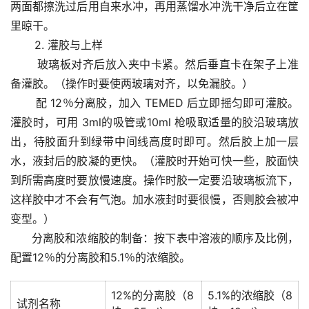
两面都擦洗过后用自来水冲，再用蒸馏水冲洗干净后立在筐
里晾干。 
       2. 灌胶与上样
       玻璃板对齐后放入夹中卡紧。然后垂直卡在架子上准
备灌胶。（操作时要使两玻璃对齐，以免漏胶。） 
       配 12％分离胶，加入 TEMED 后立即摇匀即可灌胶。
灌胶时，可用 3ml的吸管或10ml 枪吸取适量的胶沿玻璃放
出，待胶面升到绿带中间线高度时即可。然后胶上加一层
水，液封后的胶凝的更快。（灌胶时开始可快一些，胶面快
到所需高度时要放慢速度。操作时胶一定要沿玻璃板流下，
这样胶中才不会有气泡。加水液封时要很慢，否则胶会被冲
变型。）
      分离胶和浓缩胶的制备：按下表中溶液的顺序及比例，
配置12％的分离胶和5.1％的浓缩胶。 
12%的分离胶（8
5.1%的浓缩胶（8
试剂名称