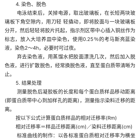
       4. 染色、脱色 
       电泳结束后，关掉电源，取出玻璃板，在长短两块玻
璃板下角空隙内，用刀轻 轻撬动，即将胶面与一块玻璃板
分开，然后轻轻将胶片托起，指示剂区带中心插入铜丝作为
标志，放入大培养皿中染色，使用0.25％的考马斯亮蓝染
液，染色2～4h，必要时可过夜。 
       弃去染色液，用蒸馏水把胶面漂洗几次，然后加入脱
色液，进行扩散脱色，经常换脱色液，直至蛋白质带清晰为
止。 
       5. 结果处理
       测量脱色后凝胶板的长度和每个蛋白质样品移动距离
(即蛋白质带中心到加样孔的距离)，测量指示染料迁移的距
离。 
       按以下公式计算蛋白质样品的相对迁移率(Rm)
       相对迁移率＝样品迁移距离(cm)／染料迁移距离(cm) 
       标准曲线的制作：以各标准蛋白质相对迁移率为横坐